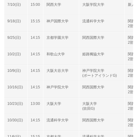
7/10(日)
15:00
関西大学
大阪学院大学
新人
9/18(日)
15:15
神戸国際大学
流通科学大学
関西
2部B
9/25(日)
14:15
京都学園大学
関西国際大学
関西
2部B
10/2(日)
14:15
和歌山大学
姫路獨協大学
関西
2部B
10/9(日)
14:15
大阪大谷大学
神戸学院大学
関西
(ポートアイランドG)
2部B
10/16(日)
14:15
神戸学院大学
関西国際大学
関西
2部B
10/23(日)
13:00
大阪大学
大阪大学
関西
(吹田G)
2部B
10/30(日)
14:15
流通科学大学
関西国際大学
関西
2部B
11/6(日)
15:15
京都大学
流通科学大学
関西