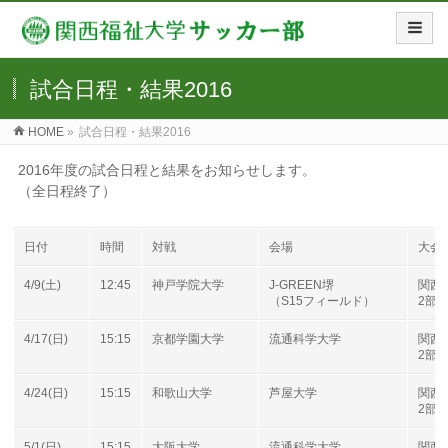
試合日程・結果2016
HOME
»
試合日程・結果2016
2016年度の試合日程と結果をお知らせします。
（全日程終了）
日付
時間
対戦
会場
大会
4/9(土)
12:45
神戸学院大学
J-GREEN堺
関西
（S15フィールド）
2部B
4/17(日)
15:15
京都学園大学
流通科学大学
関西
2部B
4/24(日)
15:15
和歌山大学
芦屋大学
関西
2部B
5/1(日)
15:15
大阪大学
流通科学大学
関西