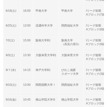
6/18(土)
16:00
甲南大学
甲南大学
Iリーグ前期
Aブロック(7節)
6/25(土)
13:00
流通科学大学
関西福祉大学
Iリーグ前期
Aブロック(8節)
7/2(土)
15:00
阪南大学B1
阪南大学
Iリーグ前期
（高見の里G）
Aブロック(9節)
9/3(土)
13:30
大阪体育大学B1
大阪体育大学
Iリーグ後期
Aブロック(2節)
9/７(水)
14:15
神戸大学B1
びわこ成蹊
Iリーグ後期
スポーツ大学
Aブロック(3節)
9/10(土)
13:00
関西国際大学Ⅰ
関西福祉大学
Iリーグ後期
Aブロック(4節)
9/16(金)
10:45
桃山学院大学I3
桃山学院大学
Iリーグ後期
Aブロック(5節)