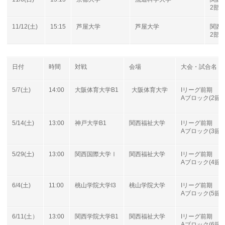
2部B
11/12(土)
15:15
芦屋大学
芦屋大学
関西
2部B
日付
時間
対戦
会場
大会・試合名
5/7(土)
14:00
大阪体育大学B1
大阪体育大学
Iリーグ前期
Aブロック(2節)
5/14(土)
13:00
神戸大学B1
関西福祉大学
Iリーグ前期
Aブロック(3節)
5/29(土)
13:00
関西国際大学Ⅰ
関西福祉大学
Iリーグ前期
Aブロック(4節)
6/4(土)
11:00
桃山学院大学I3
桃山学院大学
Iリーグ前期
Aブロック(5節)
6/11(土）
13:00
関西学院大学B1
関西福祉大学
Iリーグ前期
Aブロック(6節)