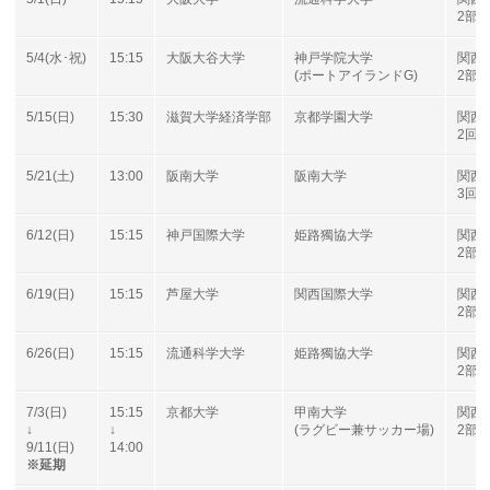
2部B
5/4(水･祝)
15:15
大阪大谷大学
神戸学院大学
関西
(ポートアイランドG)
2部B
5/15(日)
15:30
滋賀大学経済学部
京都学園大学
関西
2回
5/21(土)
13:00
阪南大学
阪南大学
関西
3回
6/12(日)
15:15
神戸国際大学
姫路獨協大学
関西
2部B
6/19(日)
15:15
芦屋大学
関西国際大学
関西
2部B
6/26(日)
15:15
流通科学大学
姫路獨協大学
関西
2部B
7/3(日)
15:15
京都大学
甲南大学
関西
↓
↓
(ラグビー兼サッカー場)
2部B
9/11(日)
14:00
※延期