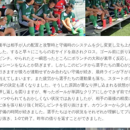
後半は相手が人の配置と攻撃時と守備時のシステムを少し変更し立ち上
した。すると早々にこちらの右サイドを崩されクロス。ゴール前に折り
ピンチ。やられたと一瞬思ったところにボランチの大和が素早く反応し
なシーンをなんとか防ぎます。しかしこのピンチから選手たちの重心が
行きますが後ろが連動せずかみ合わない守備が続き、最終ラインが下が
与えてしまいます。また疲労から選手たちの運動量も落ち、スタートポ
DFの決定も遅くなりました。そうした原因が重なり押し込まれる状態
押し返しを図りますが、奪ったボールが単調なクリアにしかできず前で
いつやられてもおかしくない状況ではありましたが、相手の最後の精度
に体を張り粘り強く対応しピンチを切り抜けます。カウンターから少し
守備の時間が続きました。選手たちはその状況をそれぞれが理解してプ
り抜き、1-0で終了。昨年の借りを返すことができました。