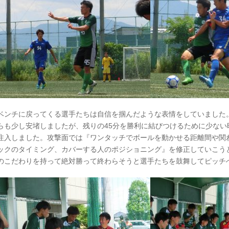
ベンチに戻ってくる選手たちは自信を掴んだような表情をしていました
らも少し安堵しましたが、残りの45分を勝利に結びつけるために少な
注入しました。攻撃面では『ワンタッチでボールを動かせる距離間や関
ックのタイミング、カバーする人のポジショニング』を修正していこう
のこだわりを持って絶対勝って終わらそうと選手たちを鼓舞してピッチ