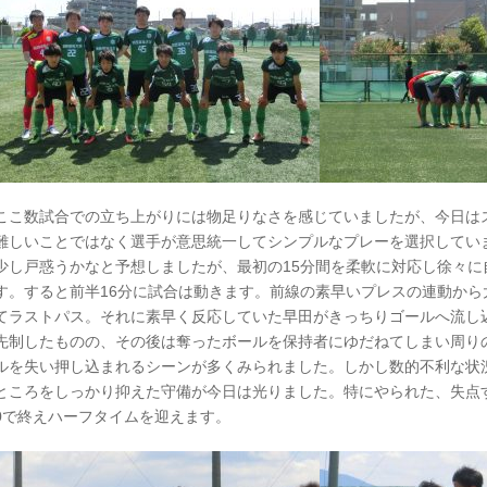
ここ数試合での立ち上がりには物足りなさを感じていましたが、今日は
難しいことではなく選手が意思統一してシンプルなプレーを選択してい
少し戸惑うかなと予想しましたが、最初の15分間を柔軟に対応し徐々に
す。すると前半16分に試合は動きます。前線の素早いプレスの連動か
てラストパス。それに素早く反応していた早田がきっちりゴールへ流し込
先制したものの、その後は奪ったボールを保持者にゆだねてしまい周り
ルを失い押し込まれるシーンが多くみられました。しかし数的不利な状
ところをしっかり抑えた守備が今日は光りました。特にやられた、失点す
0で終えハーフタイムを迎えます。