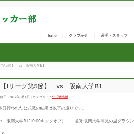
Home
クラブ紹介
選手・スタッフ
グ第5節】 vs 阪南大学B1
【Iリーグ第5節】 vs 阪南大学B1
稿日 : 2017年6月4日 | カテゴリー :
公式戦情報
本日行われた公式戦の結果は以下の通りです。
vs 阪南大学B1(10:00キックオフ） 場所:阪南大学高見の里グラウ
1-0