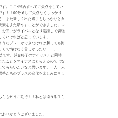
です。ここ4試合すべてに失点をしてい
です！！90分通して失点なくしっかり
う。また新しく出た選手もしっかりと自
要素をまた増やすことができました。レ
。お互いがライバルとなり意識して切磋
していければと思っています。
ようなプレーができなければ勝っても悔
しくて情けなく苦しかったり……。
当然です。試合終了のホイッスルと同時
じたことをマイナスにとらえるのではな
してもらいたいなと思います。一人一人
選手たちのプラスの変化を楽しみにそし
ちらも乞うご期待！！私とは違う学生ら
はありがとうございました。