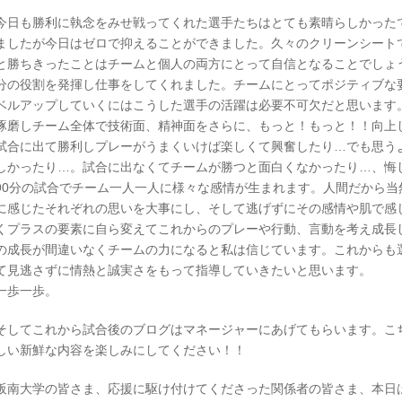
今日も勝利に執念をみせ戦ってくれた選手たちはとても素晴らしかった
ましたが今日はゼロで抑えることができました。久々のクリーンシート
と勝ちきったことはチームと個人の両方にとって自信となることでしょ
分の役割を発揮し仕事をしてくれました。チームにとってポジティブな
ベルアップしていくにはこうした選手の活躍は必要不可欠だと思います
琢磨しチーム全体で技術面、精神面をさらに、もっと！もっと！！向上
試合に出て勝利しプレーがうまくいけば楽しくて興奮したり…でも思う
しかったり…。試合に出なくてチームが勝つと面白くなかったり…、悔
90分の試合でチーム一人一人に様々な感情が生まれます。人間だから
に感じたそれぞれの思いを大事にし、そして逃げずにその感情や肌で感
くプラスの要素に自ら変えてこれからのプレーや行動、言動を考え成長
の成長が間違いなくチームの力になると私は信じています。これからも
て見逃さずに情熱と誠実さをもって指導していきたいと思います。
一歩一歩。
そしてこれから試合後のブログはマネージャーにあげてもらいます。こ
しい新鮮な内容を楽しみにしてください！！
阪南大学の皆さま、応援に駆け付けてくださった関係者の皆さま、本日