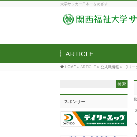
大学サッカー日本一をめざす
ARTICLE
HOME
»
ARTICLE »
公式戦情報
»
【Iリー
投
スポンサー