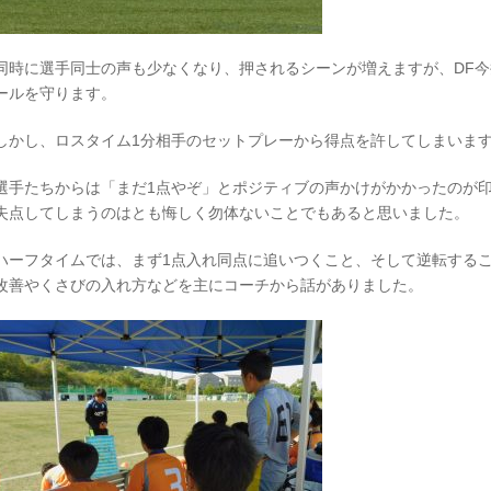
同時に選手同士の声も少なくなり、押されるシーンが増えますが、DF今
ールを守ります。
しかし、ロスタイム1分相手のセットプレーから得点を許してしまいま
選手たちからは「まだ1点やぞ」とポジティブの声かけがかかったのが
失点してしまうのはとも悔しく勿体ないことでもあると思いました。
ハーフタイムでは、まず1点入れ同点に追いつくこと、そして逆転する
改善やくさびの入れ方などを主にコーチから話がありました。