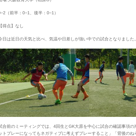
0−2（前半：0−1、後半：0−1）
【得点】なし
今日は近日の天気と比べ、気温や日差しが強い中での試合となりました
試合前のミーティングでは、4回生とGK大原を中心に試合の確認事項の
ットプレーになってもネガティブに考えずプレーすること」「背後のね