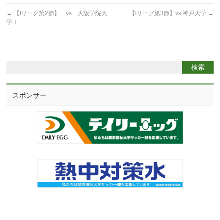
←
【Iリーグ第2節】 vs 大阪学院大
【Iリーグ第3節】vs 神戸大学
→
学Ⅰ
スポンサー