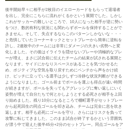
後半開始早々に相手が2枚目のイエローカードをもらって退場者
を出し、完全にこちらに流れがくるかという展開でした。しかし
これがサッカーの難しいところで、10人になった相手が逆に勢い
をつけ、数的有利な状況にも関わらずボールを保持することがで
きません。そして、失点するならこのパターンしかないな・・・
と危惧していたコーナーキックとセットプレーから簡単に逆転を
許し、2連敗中のチームには非常にダメージの大きい劣勢へと変
化しました。その後はイライラを隠せないプレーや消極的なプレ
ーが増え、まさに試合前に伝えたチームの結束が試される展開と
なります。サイドにかなりスペースがあることを気づかせるた
め、ポジティブな空気を取り戻すためにベンチから声をかけ続
け、ピッチに立っている選手は少しずつ冷静な状況判断ができる
ようになりました。ゴール前までボールを運ぶも得点が遠い時間
が続きますが、ボールを失ってもアグレッシブに奪い返しにいく
姿勢が増えて自分たちで何とかしようとする必死さが相手を上回
り始めました。残り10分になるところで棚町選手がセットプレー
から起死回生の同点ゴールを叩き込み、チームは完全に息を吹き
返します。相手も必死にゴールを守り、さらにはリスクを負って
攻撃に転じてきました。このまま試合が終了するかという雰囲気
が漂う中で迎えた後半45分+2分のセットプレー。同点ゴールをア