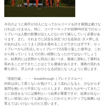
今日のように相手が10人になってからリードを許す展開は避けな
ければいけません。特に、コーナーキックや自陣PA付近でのセッ
トプレーは人数の影響がほとんどないので減らしていく必要があ
ります。また、それまでに試合を決定づける追加点･ダメ押し点
があればもっとうまく試合を進めることができたはずです。セッ
トプレーから2失点しセットプレーで2点取り返した後半は、これ
から戦っていくうえでの良い経験になったのではないでしょう
か。結果的には劣勢から同点に追いつき、最後に逆転して勝利を
収めることができたことはとても価値があります。連敗の流れを
断ち切り、浮上のきっかけとなる試合になったように感じます。
「現状打破」・・・breakthrough（ブレイクスルー）
内容は決して悪くないが負けてしまう流れになると、少なからず
疑問を抱いたり不安になったりします。自分たちがやってきたこ
とに自信をもつには勝利という結果が重要ですが、結果が出ない
苦しい状況においても譲れないこだわりとポジティブな振舞いは
変えてはいけないものだと思います。