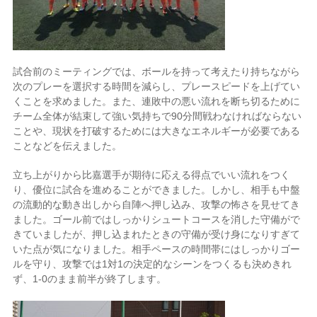
試合前のミーティングでは、ボールを持って考えたり持ちながら
次のプレーを選択する時間を減らし、プレースピードを上げてい
くことを求めました。また、連敗中の悪い流れを断ち切るために
チーム全体が結束して強い気持ちで90分間戦わなければならない
ことや、現状を打破するためには大きなエネルギーが必要である
ことなどを伝えました。
立ち上がりから比嘉選手が期待に応える得点でいい流れをつく
り、優位に試合を進めることができました。しかし、相手も中盤
の流動的な動き出しから自陣へ押し込み、攻撃の怖さを見せてき
ました。ゴール前ではしっかりシュートコースを消した守備がで
きていましたが、押し込まれたときの守備が受け身になりすぎて
いた点が気になりました。相手ペースの時間帯にはしっかりゴー
ルを守り、攻撃では1対1の決定的なシーンをつくるも決めきれ
ず、1-0のまま前半が終了します。