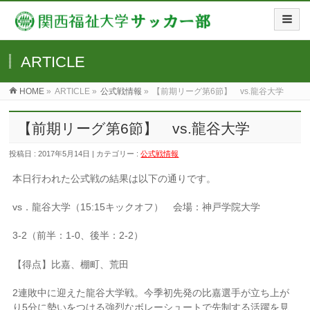
ARTICLE
HOME
»
ARTICLE »
公式戦情報
»
【前期リーグ第6節】 vs.龍谷大学
【前期リーグ第6節】 vs.龍谷大学
投稿日 : 2017年5月14日 | カテゴリー :
公式戦情報
本日行われた公式戦の結果は以下の通りです。
vs．龍谷大学（15:15キックオフ） 会場：神戸学院大学
3-2（前半：1-0、後半：2-2）
【得点】比嘉、棚町、荒田
2連敗中に迎えた龍谷大学戦。今季初先発の比嘉選手が立ち上が
り5分に勢いをつける強烈なボレーシュートで先制する活躍を見