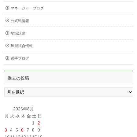
マネージャーブログ
公式戦情報
地域活動
練習試合情報
選手ブログ
過去の投稿
過
去
の
投
2026年8月
稿
月
火
水
木
金
土
日
1
2
3
4
5
6
7
8
9