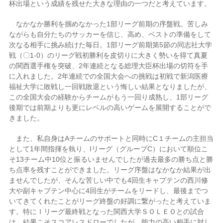
杯出場という成績を残せた大きな理由の一つだと考えています。
なかなか勝利を掴めなかった1部リーグ前期の序盤戦。苦しみ
ながらも自分たちのサッカーを信じ、高め、ベストの準備をして
次なる相手に挑み続けた毎日。1部リーグ前期第5節の同志社大学
戦（〇1-0）のリーグ戦初勝利を皮切りに大きく勢いを得て真夏
の関西選手権を突破、2年連続となる総理大臣杯出場の切符を手
に入れました。2年連続での全国大会への挑戦は初戦で新潟医療
福祉大学に敗戦し一回戦敗退という悔しい結果となりましたが、
この全国大会の経験からチームがもう一回り成熟し、1部リーグ
後期では前期よりも更にレベルの高いゲームを展開することがで
きました。
また、私自身はAチームのサポートと同時にC１チームの主担当
として1年間指揮を執り、Iリーグ（グループC）において順位こ
そ13チーム中10位と振るいませんでしたが過去最多の勝ち点と勝
ち点率を残すことができました。リーグ序盤はなかなか結果が出
ませんでしたが、そんな苦しい中でも4回生キャプテンの西川修
大や副キャプテン中心に4回生がチームをリードし、最後までつ
いてきてくれたことがリーグ終盤の好調に繋がったと考えていま
す。特にＩリーグ最終戦となった関西大学ＳＯＬＥＯとの試合
は、結果こそスコアレスドローでしたが、能力の高い相手に対し