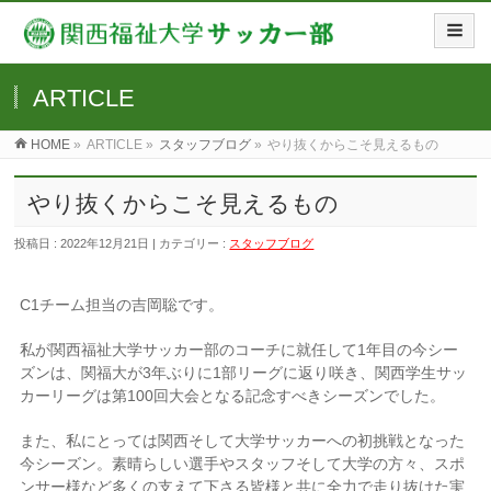
ARTICLE
HOME
»
ARTICLE »
スタッフブログ
»
やり抜くからこそ見えるもの
やり抜くからこそ見えるもの
投稿日 : 2022年12月21日 | カテゴリー :
スタッフブログ
C1チーム担当の吉岡聡です。
私が関西福祉大学サッカー部のコーチに就任して1年目の今シー
ズンは、関福大が3年ぶりに1部リーグに返り咲き、関西学生サッ
カーリーグは第100回大会となる記念すべきシーズンでした。
また、私にとっては関西そして大学サッカーへの初挑戦となった
今シーズン。素晴らしい選手やスタッフそして大学の方々、スポ
ンサー様など多くの支えて下さる皆様と共に全力で走り抜けた実