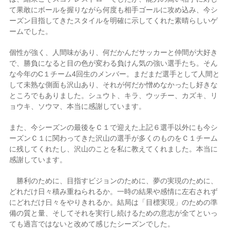
て果敢にボールを握りながら何度も相手ゴールに攻め込み、今シ
ーズン目指してきたスタイルを明確に示してくれた素晴らしいゲ
ームでした。
個性が強く、人間味があり、何だかんだサッカーと仲間が大好き
で、勝負になると目の色が変わる負けん気の強い選手たち。そん
な今年のC１チーム4回生のメンバー。まだまだ選手として人間と
して未熟な側面も沢山あり、それが何だか憎めなかったし好きな
ところでもありました。シュウト、キラ、ウッチー、カズキ、リ
ョウキ、ソウマ、本当に感謝しています。
また、今シーズンの最後をＣ１で迎えた上記６選手以外にも今シ
ーズンＣ１に関わってきた沢山の選手が多くのものをＣ１チーム
に残してくれたし、沢山のことを私に教えてくれました。本当に
感謝しています。
勝利のために、目指すビジョンのために、夢の実現のために、
どれだけ日々積み重ねられるか。一時の結果や感情に左右されず
にどれだけ日々をやりきれるか。結局は「目標実現」のための準
備の質と量、そしてそれを実行し続けるための意志が全てといっ
ても過言ではないと改めて感じたシーズンでした。