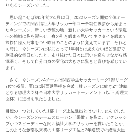
りあるシーズンでした。
思い起こせば約1年前の1月12日、2022シーズン開始全体ミー
ティングでの関西福祉大学サッカー部コーチ就任挨拶から始まっ
た今シーズン。新しい赤穂の地、新しい大学サッカーという環境
への挑戦に胸を躍らせ、身の引き締まる思いでネクタイを締めて
挨拶に臨んだ事をつい昨日のことのように覚えています。それと
同時に、今シーズンは私にとって1年弱とは思えないほど濃密で
刺激的な毎日だったと、走り抜けた日々に思いを巡らせながら感
慨深く、そして自分自身の変化の大きさに驚きと喜びを感じてい
ます。
さて、今シーズンAチームは関西学生サッカーリーグ1部リーグ
7位で残留、夏には関西選手権を突破し昨シーズンに続き2年連続
となる総理大臣杯全日本大学サッカートーナメント（以下 総理大
臣杯）に進出を果たしました。
目標の一つとしていた1部リーグ上位進出とはなりませんでした
が、今シーズンのチームスローガン「果敢」を胸に、アグレッシ
ブかつスピーディーな関西福祉大学のサッカーを貫いたことが、
このような創部以来初の１部リーグ７位と2年連続での総理大臣