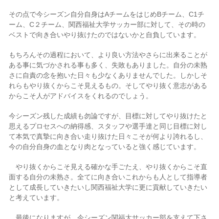
その点で今シーズン自分自身はAチームをはじめBチーム、C1チ
ーム、C２チーム、関西福祉大学サッカー部に対して、その時の
ベストで向き合いやり抜けたのではないかと自負しています。
もちろんその過程において、より良い方法やさらに出来ることが
ある事に気づかされる事も多く、失敗もありました。自分の未熟
さに自責の念を抱いた日々も少なくありませんでした。しかしそ
れらもやり抜くからこそ見えるもの。そしてやり抜く意志がある
からこそ人がアドバイスをくれるのでしょう。
今シーズン残した成績も勿論ですが、目標に対してやり抜けたと
思えるプロセスへの納得感、スタッフや選手達と同じ目標に対し
て本気で真摯に向き合い走り抜けた日々こそが何より誇れるし、
今の自分自身の血となり肉となっていると強く感じています。
やり抜くからこそ見える確かな手ごたえ、やり抜くからこそ直
面する自分の未熟さ。全てに向き合いこれからも人として指導者
として成長していきたいし関西福祉大学に更に貢献していきたい
と考えています。
最後になりますが、今シーズン関福大サッカー部を支えて下さ