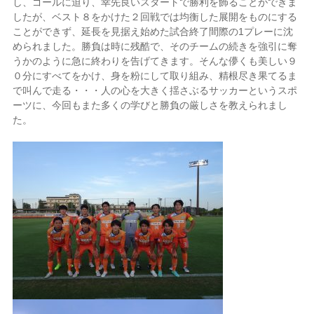
し、ゴールに迫り、幸先良いスタートで勝利を飾ることができま
したが、ベスト８をかけた２回戦では均衡した展開をものにする
ことができず、延長を見据え始めた試合終了間際の1プレーに沈
められました。勝負は時に残酷で、そのチームの続きを強引に奪
うかのように急に終わりを告げてきます。そんな儚くも美しい９
０分にすべてをかけ、身を粉にして取り組み、精根尽き果てるま
で叫んで走る・・・人の心を大きく揺さぶるサッカーというスポ
ーツに、今回もまた多くの学びと勝負の厳しさを教えられまし
た。