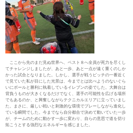
ここから先のまだ見ぬ世界へ、ベスト８へ全員が死力を尽くし
てチャレンジしましたが、あと一歩、あと一点が遠く重くのしか
かった試合となりました。しかし、選手が戦うピッチの一番近く
で見ていた私が目にした光景は、今までとは比べようのないぐら
いにボールと勝利に執着しているイレブンの姿でした。大舞台は
背負うものが大きくなるだけでなく、選手の可能性を広げる場所
でもあるのか、と興奮しながらテクニカルエリアに立っていまし
た。まさに、厳しい戦いと刺激的な環境でプレーしながら進化し
ている瞬間でした。今までなら自分都合で決めて動いていた一歩
が、チームのために動かす一歩に変わり、自らの意思で道を切り
拓こうとする強烈なエネルギーを感じました。