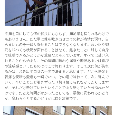
不満を口にしても何の解決にもならず、満足感を得られるわけで
もありません。ただ単に棘を吐き出せばその棘が表情に現れ、自
ら良いものを手繰り寄せることはできなくなります。言い訳や御
託を並べても状況が変わることはなく、起きたことに対して自身
で咀嚼できるかどうかが重要だと考えています。すべては受け入
れることから始まり、その瞬間に味わう屈辱や悔恨あるいは喜び
や達成感といったものはそこで終わります。そして次に何が訪れ
るかは、歩み出す自身の一歩で決まると思います。だから快楽も
苦痛も安堵も憂慮も一瞬でいい。その場で味わって、次に進んで
いく。辛いことほど引きずったり切り替えられなかったりします
が、それだけ懸けていたということであり懸けていた分溢れただ
けです。たとえ時間がかかったとしても、最後に変われるかどう
か、変わろうとするかどうかは自分次第です。