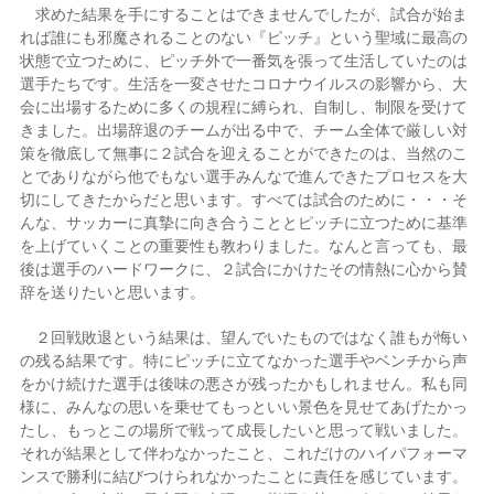
求めた結果を手にすることはできませんでしたが、試合が始ま
れば誰にも邪魔されることのない『ピッチ』という聖域に最高の
状態で立つために、ピッチ外で一番気を張って生活していたのは
選手たちです。生活を一変させたコロナウイルスの影響から、大
会に出場するために多くの規程に縛られ、自制し、制限を受けて
きました。出場辞退のチームが出る中で、チーム全体で厳しい対
策を徹底して無事に２試合を迎えることができたのは、当然のこ
とでありながら他でもない選手みんなで進んできたプロセスを大
切にしてきたからだと思います。すべては試合のために・・・そ
んな、サッカーに真摯に向き合うこととピッチに立つために基準
を上げていくことの重要性も教わりました。なんと言っても、最
後は選手のハードワークに、２試合にかけたその情熱に心から賛
辞を送りたいと思います。
２回戦敗退という結果は、望んでいたものではなく誰もが悔い
の残る結果です。特にピッチに立てなかった選手やベンチから声
をかけ続けた選手は後味の悪さが残ったかもしれません。私も同
様に、みんなの思いを乗せてもっといい景色を見せてあげたかっ
たし、もっとこの場所で戦って成長したいと思って戦いました。
それが結果として伴わなかったこと、これだけのハイパフォーマ
ンスで勝利に結びつけられなかったことに責任を感じています。