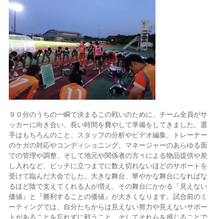
９０分のうちの一瞬で決まるこの戦いのために、チーム全員がサ
ッカーに向き合い、長い時間を費やして準備をしてきました。選
手はもちろんのこと、スタッフの分析やビデオ編集、トレーナー
のケガの対応やコンディショニング、マネージャーのあらゆる面
での管理や調整、そして地元や関係者の方々による物品提供や差
し入れなど、ピッチに立つまでに数え切れないほどのサポートを
受けて臨んだ大会でした。大きな舞台、華やかな舞台になればな
るほど陰で支えてくれる人が増え、その舞台にかかる『見えない
価値』と『勝利することの価値』が大きくなります。試合前のミ
ーティングでは、自分たちからは見えない努力や見えないサポー
トがあることを忘れずに戦うこと、そしてそれらを感じることで