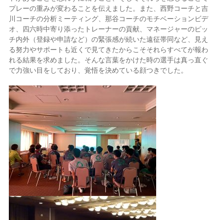
プレーの重みが変わることを伝えました。また、西野コーチと吉
川コーチの分析ミーティング、那谷コーチのモチベーションビデ
オ、四六時中寄り添ったトレーナーの貢献、マネージャーのピッ
チ内外（登録や申請など）の緊張感が続いた遠征帯同など、見え
る努力やサポートも近くで見てきたからこそそれらすべてが報わ
れる結果を求めました。そんな言葉をかけた時の選手は真っ直ぐ
で力強い目をしており、覚悟を決めている顔つきでした。