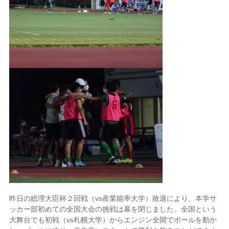
昨日の総理大臣杯２回戦（vs産業能率大学）敗退により、本学サ
ッカー部初めての全国大会の挑戦は幕を閉じました。全国という
大舞台でも初戦（vs札幌大学）からエンジン全開でボールを動か