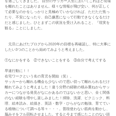
を過ごしてきました。 自分のサッカー人生においてこれほど現場
を離れたことはありません。様々な情報が飛び交い、何が正しく
て必要なのかをしっかりと見極めていかなければ、ただただ焦っ
たり、不安になったり、自己嫌悪になって行動できなくなるだけ
だと感じました。ひとまずこの状況を受け入れること、『現実を
観る』ことにしました。
元旦にあげたブログから2020年の目標を再確認し、特に大事に
したい3つのことから始めてみようと考えました。
①なにかをする ②できないことをする ③自分で考えてする
早速行動に！！
在宅ワークという名の育児を開始（笑）。
サッカーから離れる機会も少ないので思い切って離れられるだけ
離れてみようと考えました！違う分野の経験の積み重ねからサッ
カーにつながる発見がなにかあるのではないかと思い、全く関係
のない経験を増やし楽しみました！掃除、洗濯、ピクニック、料
理、絵本読み、絵描き、英語・数字・ひらがなの勉強、育ててい
る植物について調べる等々・・・。普段使わない筋肉を動かし、
脳みそをフル回転させました。すると今まで感じたことのない頭