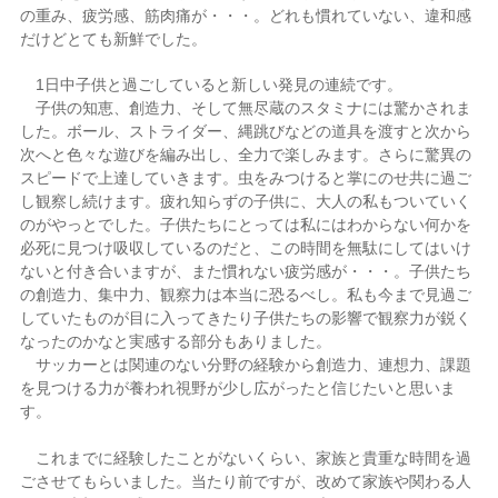
の重み、疲労感、筋肉痛が・・・。どれも慣れていない、違和感
だけどとても新鮮でした。
1日中子供と過ごしていると新しい発見の連続です。
子供の知恵、創造力、そして無尽蔵のスタミナには驚かされま
した。ボール、ストライダー、縄跳びなどの道具を渡すと次から
次へと色々な遊びを編み出し、全力で楽しみます。さらに驚異の
スピードで上達していきます。虫をみつけると掌にのせ共に過ご
し観察し続けます。疲れ知らずの子供に、大人の私もついていく
のがやっとでした。子供たちにとっては私にはわからない何かを
必死に見つけ吸収しているのだと、この時間を無駄にしてはいけ
ないと付き合いますが、また慣れない疲労感が・・・。子供たち
の創造力、集中力、観察力は本当に恐るべし。私も今まで見過ご
していたものが目に入ってきたり子供たちの影響で観察力が鋭く
なったのかなと実感する部分もありました。
サッカーとは関連のない分野の経験から創造力、連想力、課題
を見つける力が養われ視野が少し広がったと信じたいと思いま
す。
これまでに経験したことがないくらい、家族と貴重な時間を過
ごさせてもらいました。当たり前ですが、改めて家族や関わる人