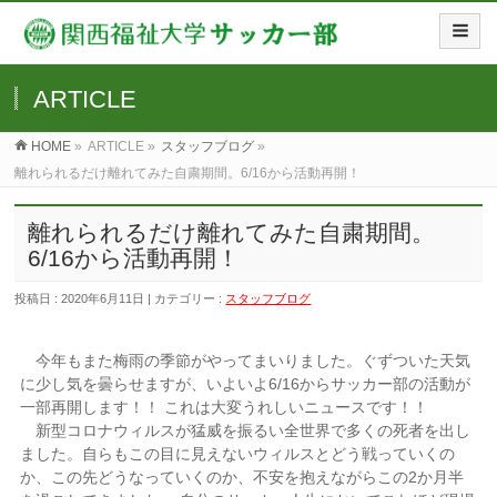
ARTICLE
HOME
»
ARTICLE »
スタッフブログ
»
離れられるだけ離れてみた自粛期間。6/16から活動再開！
離れられるだけ離れてみた自粛期間。
6/16から活動再開！
投稿日 : 2020年6月11日 | カテゴリー :
スタッフブログ
今年もまた梅雨の季節がやってまいりました。ぐずついた天気
に少し気を曇らせますが、いよいよ6/16からサッカー部の活動が
一部再開します！！ これは大変うれしいニュースです！！
新型コロナウィルスが猛威を振るい全世界で多くの死者を出し
ました。自らもこの目に見えないウィルスとどう戦っていくの
か、この先どうなっていくのか、不安を抱えながらこの2か月半