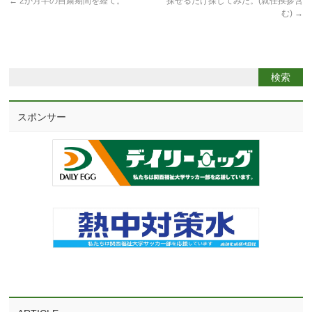
←
2か月半の自粛期間を経て。
探せるだけ探してみた。(就任挨拶含
む)
→
スポンサー