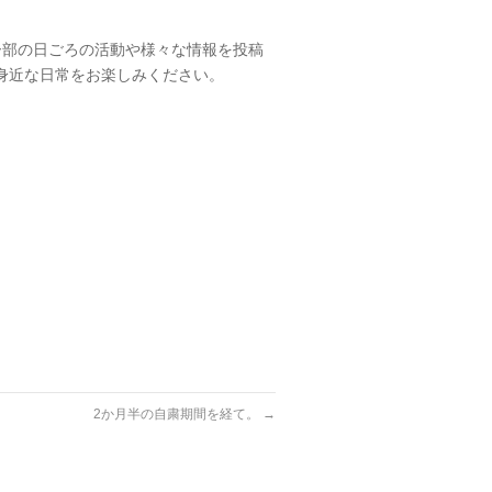
カー部の日ごろの活動や様々な情報を投稿
身近な日常をお楽しみください。
2か月半の自粛期間を経て。
→