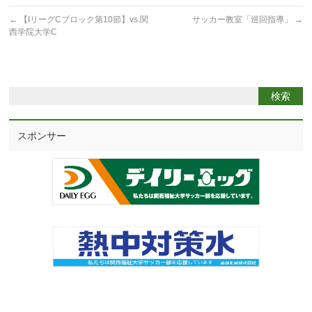
←
【IリーグCブロック第10節】vs.関
サッカー教室「巡回指導」
→
西学院大学C
スポンサー