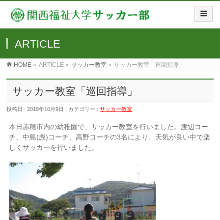
ARTICLE
HOME
»
ARTICLE »
サッカー教室
»
サッカー教室「巡回指導」
サッカー教室「巡回指導」
投稿日 : 2019年10月9日 | カテゴリー :
サッカー教室
本日赤穂市内の幼稚園で、サッカー教室を行いました。渡辺コー
チ、中島
(
彪
)
コーチ、高野コーチの
3
名により、天気が良い中で楽
しくサッカーを行いました。