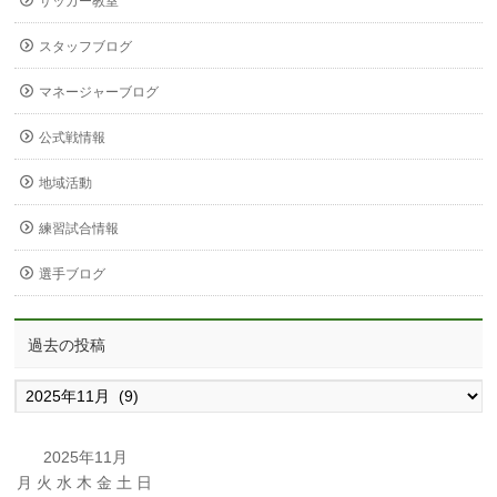
サッカー教室
スタッフブログ
マネージャーブログ
公式戦情報
地域活動
練習試合情報
選手ブログ
過去の投稿
過
去
の
投
2025年11月
稿
月
火
水
木
金
土
日