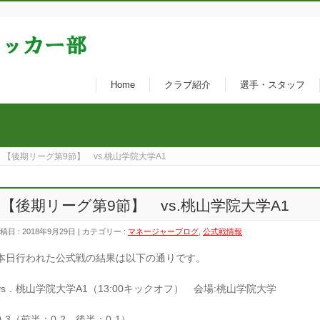
Home
クラブ紹介
選手・スタッフ
【後期リーグ第9節】 vs.桃山学院大学A1
【後期リーグ第9節】 vs.桃山学院大学A1
稿日 : 2018年9月29日 | カテゴリー :
マネージャーブログ
,
公式戦情報
本日行われた公式戦の結果は以下の通りです。
vs．桃山学院大学A1（13:00キックオフ） 会場:桃山学院大学
0-3（前半：0-2、後半：0-1）