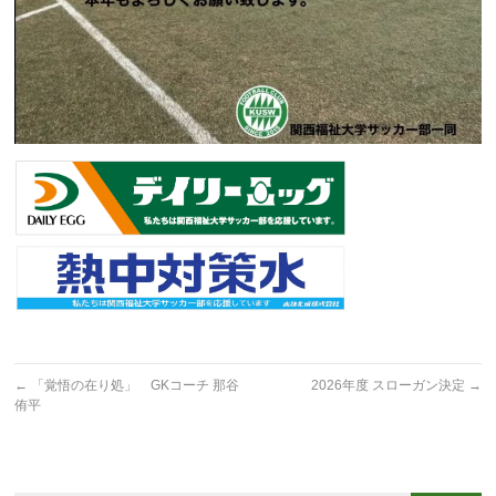
←
「覚悟の在り処」 GKコーチ 那谷
2026年度 スローガン決定
→
侑平