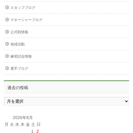
スタッフブログ
マネージャーブログ
公式戦情報
地域活動
練習試合情報
選手ブログ
過去の投稿
過
去
の
投
2026年8月
稿
月
火
水
木
金
土
日
1
2