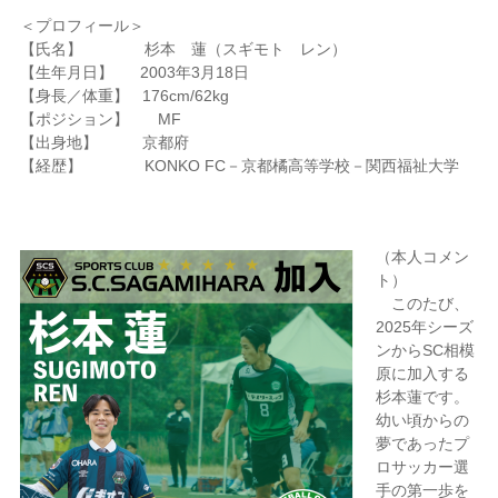
＜プロフィール＞
【氏名】 杉本 蓮（スギモト レン）
【生年月日】 2003年3月18日
【身長／体重】 176cm/62kg
【ポジション】 MF
【出身地】 京都府
【経歴】 KONKO FC－京都橘高等学校－関西福祉大学
（本人コメン
ト）
このたび、
2025年シーズ
ンからSC相模
原に加入する
杉本蓮です。
幼い頃からの
夢であったプ
ロサッカー選
手の第一歩を