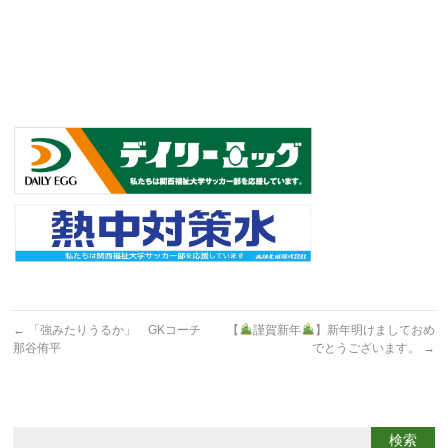
←
「強みたりうるか」 GKコーチ
【
謹賀新年
】新年明けましておめ
那谷侑平
でとうございます。
→