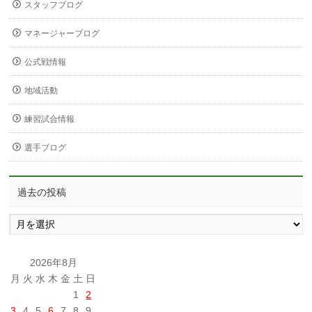
スタッフブログ
マネージャーブログ
公式戦情報
地域活動
練習試合情報
選手ブログ
過去の投稿
過
去
の
投
2026年8月
稿
月
火
水
木
金
土
日
1
2
3
4
5
6
7
8
9