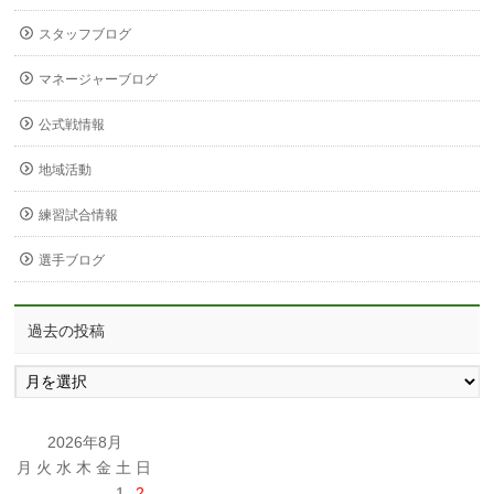
スタッフブログ
マネージャーブログ
公式戦情報
地域活動
練習試合情報
選手ブログ
過去の投稿
過
去
の
投
2026年8月
稿
月
火
水
木
金
土
日
1
2