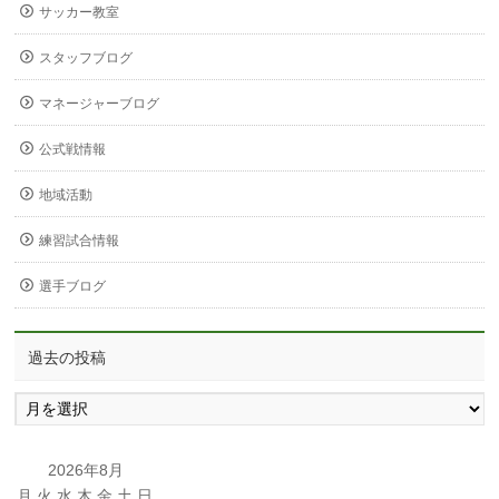
サッカー教室
スタッフブログ
マネージャーブログ
公式戦情報
地域活動
練習試合情報
選手ブログ
過去の投稿
過
去
の
投
2026年8月
稿
月
火
水
木
金
土
日