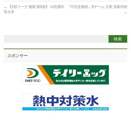
←
【2部リーグ 後期 第8節】 vs流通科
『不完全燃焼』Bチーム 主将 清家尚樹
学大学
→
スポンサー