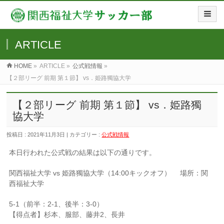
ARTICLE
HOME
»
ARTICLE »
公式戦情報
»
【２部リーグ 前期 第１節】 vs．姫路獨協大学
【２部リーグ 前期 第１節】 vs．姫路獨
協大学
投稿日 : 2021年11月3日 | カテゴリー :
公式戦情報
本日行われた公式戦の結果は以下の通りです。
関西福祉大学 vs 姫路獨協大学（14:00キックオフ） 場所：関
西福祉大学
5-1（前半：2-1、後半：3-0）
【得点者】杉本、服部、藤井2、長井