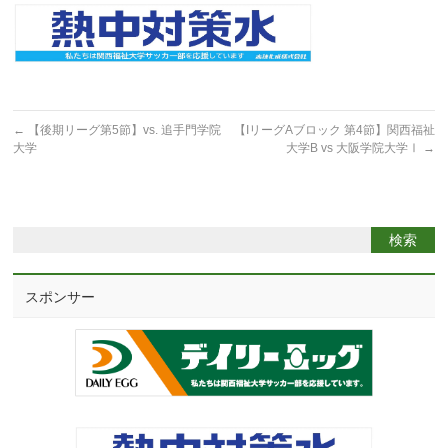
←
【後期リーグ第5節】vs. 追手門学院
【IリーグAブロック 第4節】関西福祉
大学
大学B vs 大阪学院大学Ⅰ
→
スポンサー