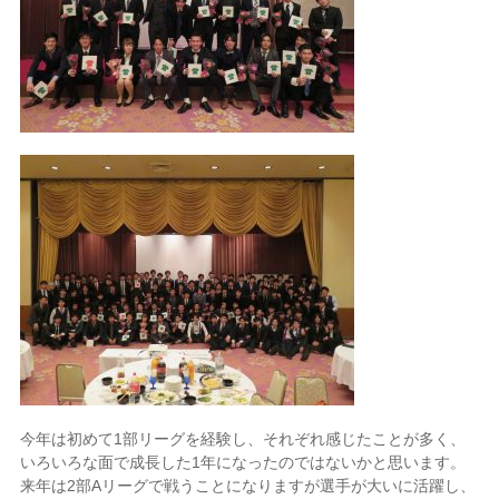
今年は初めて
1
部リーグを経験し、それぞれ感じたことが多く、
いろいろな面で成長した
1
年になったのではないかと思います。
来年は
2
部
A
リーグで戦うことになりますが選手が大いに活躍し、