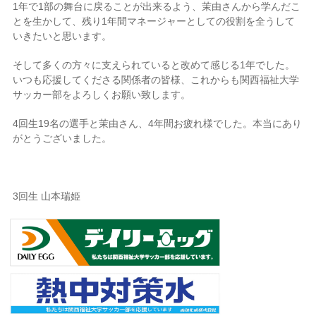
1
年で
1
部の舞台に戻ることが出来るよう、茉由さんから学んだこ
とを生かして、残り
1
年間マネージャーとしての役割を全うして
いきたいと思います。
そして多くの方々に支えられていると改めて感じる
1
年でした。
いつも応援してくださる関係者の皆様、これからも関西福祉大学
サッカー部をよろしくお願い致します。
4
回生
19
名の選手と茉由さん、
4
年間お疲れ様でした。本当にあり
がとうございました。
3
回生
山本瑞姫