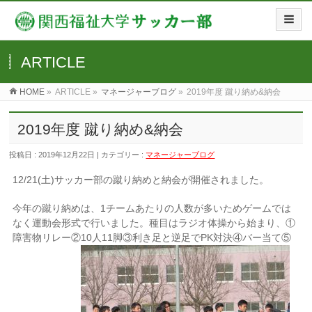
ARTICLE
HOME
»
ARTICLE »
マネージャーブログ
»
2019年度 蹴り納め&納会
2019年度 蹴り納め&納会
投稿日 : 2019年12月22日 | カテゴリー :
マネージャーブログ
12/21(
土
)
サッカー部の蹴り納めと納会が開催されました。
今年の蹴り納めは、
1
チームあたりの人数が多いためゲームでは
なく運動会形式で行いました。種目はラジオ体操から始まり、①
障害物リレー②
10
人
11
脚③利き足と逆足で
PK
対決④バー当て⑤