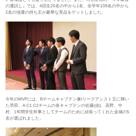
の運試し』では、
4
回生
20
名の中から
1
名、全学年
109
名の中から
2
名の強運の持ち主が豪華な景品をゲットしました。
今年の
MVP
には、
B
チームキャプテン兼
I
リーグアシスト王に輝い
た早田、
A.C1.C2
チームの各キャプテンの佐藤
(
由
)
、高野、中
村、
1
年間学生幹事としてチームのために頑張ってくれた金城の
5
名が選ばれました。