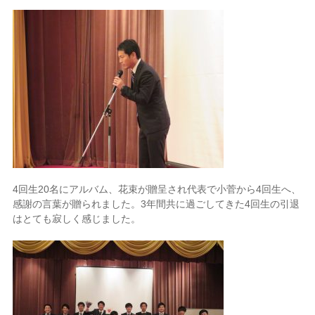
4
回生
20
名にアルバム、花束が贈呈され代表で小菅から
4
回生へ、
感謝の言葉が贈られました。
3
年間共に過ごしてきた
4
回生の引退
はとても寂しく感じました。