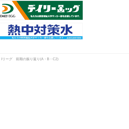
←
Iリーグ 前期の振り返り(A・B・C2)