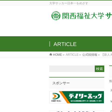
大学サッカー日本一をめざす
ARTICLE
HOME
»
ARTICLE »
公式戦情報
»
【新人
投
スポンサー