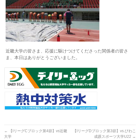
近畿大学の皆さま、応援に駆けつけてくださった関係者の皆さ
ま、本日はありがとうございました。
←
【IリーグCブロック第4節】vs近畿
【IリーグDブロック第3節】vs.びわこ
大学
成蹊スポーツ大学U22
→