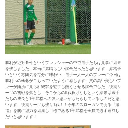
勝利が絶対条件というプレッシャーの中で選手たちは見事に結果
を残しました。本当に素晴らしい試合だったと思います。昇格争
いという雰囲気を存分に味わい、選手一人一人のプレーに今日は
勝利への執念がこもっていたように感じます。質の高い美しいプ
レーが随所に見られ観客を魅了し熱くさせる試合でした。後期リ
ーグの初戦を落とし、そこからの9戦負けなしという結果は選手
たちの成長と1部昇格への強い思いがもたらしているものだと思
います。後期リーグも残り1戦！！今年のスローガンである『躍
進』を胸に総力を結集し目標である1部昇格を全員で必ず達成し
たいと思います！