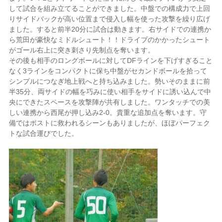
して試合を組み立てることができました。中盤での構成力で上回
りサイドバックが高い位置まで侵入し幅を使った攻撃を繰り広げ
ました。すると前半20分に試合は動きます。右サイドでの連携か
ら荒田が豪快なミドルシュート！！ドライブのかかったシュート
がゴール右上に突き刺さり先制点を奪います。
その後も相手のロングボールに対してDFラインを下げすぎること
なく3ラインをコンパクトに保ち中盤がセカンドボールを拾って
シンプルにつなぎ地上戦へと持ち込みました。勢いそのままに前
半35分、両サイドの幅を巧みに使い相手をサイドに誘い込んで中
央にできたスペースを攻撃陣が共有しました。ワンタッチでの美
しい連携から西尾が押し込み2-0。貴重な追加点を奪います。守
備ではポストに救われるシーンもありましたが、ほぼパーフェク
トな試合運びでした。