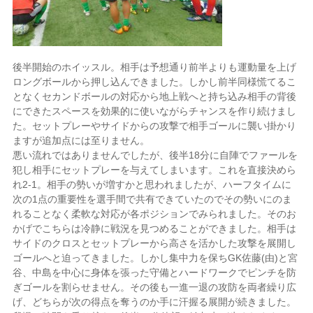
後半開始のホイッスル。相手は予想通り前半よりも運動量を上げ
ロングボールから押し込んできました。しかし前半同様慌てるこ
となくセカンドボールの対応から地上戦へと持ち込み相手の背後
にできたスペースを効果的に使いながらチャンスを作り続けまし
た。セットプレーやサイドからの攻撃で相手ゴールに襲い掛かり
ますが追加点には至りません。
悪い流れではありませんでしたが、後半18分に自陣でファールを
犯し相手にセットプレーを与えてしまいます。これを直接決めら
れ2-1。相手の勢いが増すかと思われましたが、ハーフタイムに
次の1点の重要性を選手間で共有できていたのでその勢いにのま
れることなく柔軟な対応が各ポジションでみられました。そのお
かげでこちらは冷静に戦況を見つめることができました。相手は
サイドのクロスとセットプレーから高さを活かした攻撃を展開し
ゴールへと迫ってきました。しかし集中力を保ちGK佐藤(由)と宮
谷、中島を中心に身体を張った守備とハードワークでピンチを防
ぎゴールを割らせません。その後も一進一退の攻防を両者繰り広
げ、どちらが次の得点を奪うのか手に汗握る展開が続きました。