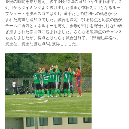
我慢の時間を乗り越え、後半34分待望の追加点が生まれます。2
列目からタイミングよく抜け出した荒田が本日2点目となるルー
プシュートを決めスコアは3-1。選手たちの勝利への執念から生
まれた貴重な追加点でした。試合を決定づける得点と応援の熱が
チームに勇気とエネルギーを与え、会場が相手を寄せ付けない研
ぎ澄まされた雰囲気に包まれました。さらなる追加点のチャンス
もありましたが、得点とはならず試合は終了。1部自動昇格へ、
貴重な、貴重な勝ち点3を獲得しました。