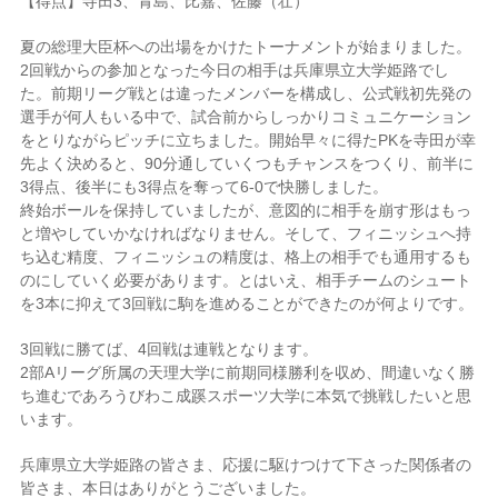
【得点】寺田3、青島、比嘉、佐藤（壮）
夏の総理大臣杯への出場をかけたトーナメントが始まりました。
2回戦からの参加となった今日の相手は兵庫県立大学姫路でし
た。前期リーグ戦とは違ったメンバーを構成し、公式戦初先発の
選手が何人もいる中で、試合前からしっかりコミュニケーション
をとりながらピッチに立ちました。開始早々に得たPKを寺田が幸
先よく決めると、90分通していくつもチャンスをつくり、前半に
3得点、後半にも3得点を奪って6-0で快勝しました。
終始ボールを保持していましたが、意図的に相手を崩す形はもっ
と増やしていかなければなりません。そして、フィニッシュへ持
ち込む精度、フィニッシュの精度は、格上の相手でも通用するも
のにしていく必要があります。とはいえ、相手チームのシュート
を3本に抑えて3回戦に駒を進めることができたのが何よりです。
3回戦に勝てば、4回戦は連戦となります。
2部Aリーグ所属の天理大学に前期同様勝利を収め、間違いなく勝
ち進むであろうびわこ成蹊スポーツ大学に本気で挑戦したいと思
います。
兵庫県立大学姫路の皆さま、応援に駆けつけて下さった関係者の
皆さま、本日はありがとうございました。