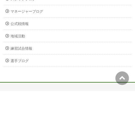
マネージャーブログ
公式戦情報
地域活動
練習試合情報
選手ブログ
〒678-0255
兵庫県赤穂市新田380-3
Copyright ©
関西福祉大学 サッカー部
All Rights Reserved.