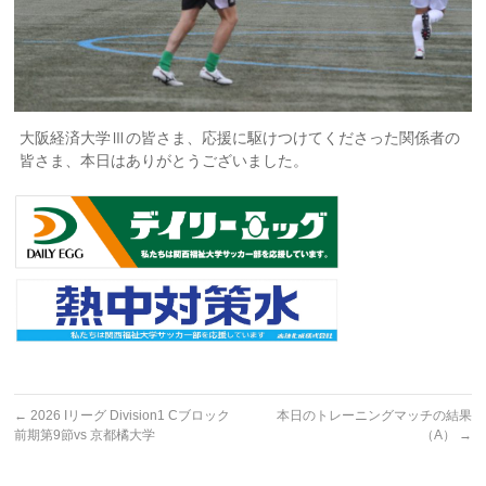
大阪経済大学Ⅲの皆さま、応援に駆けつけてくださった関係者の
皆さま、本日はありがとうございました。
←
2026 Iリーグ Division1 Cブロック
本日のトレーニングマッチの結果
前期第9節vs 京都橘大学
（A）
→