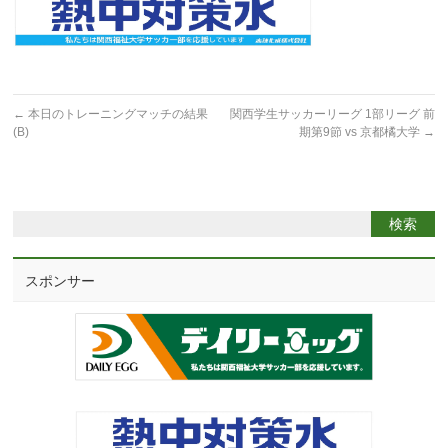
←
本日のトレーニングマッチの結果
関西学生サッカーリーグ 1部リーグ 前
(B)
期第9節 vs 京都橘大学
→
スポンサー