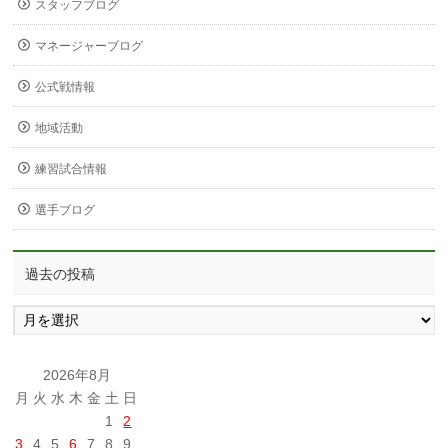
スタッフブログ
マネージャーブログ
公式戦情報
地域活動
練習試合情報
選手ブログ
過去の投稿
過
去
の
投
2026年8月
稿
月
火
水
木
金
土
日
1
2
3
4
5
6
7
8
9