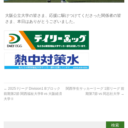
大阪公立大学の皆さま、応援に駆けつけてくださった関係者の皆
さま、本日はありがとうございました。
←
2025 Iリーグ Division1 Bブロック
関西学生サッカーリーグ 1部リーグ 前
前期第2節 関西福祉大学B vs 大阪経済
期第7節 vs 同志社大学
→
大学Ⅱ