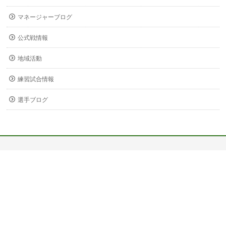
マネージャーブログ
公式戦情報
地域活動
練習試合情報
選手ブログ
〒678-0255
兵庫県赤穂市新田380-3
Copyright ©
関西福祉大学 サッカー部
All Rights Reserved.