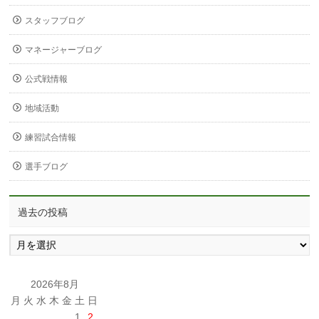
スタッフブログ
マネージャーブログ
公式戦情報
地域活動
練習試合情報
選手ブログ
過去の投稿
過
去
の
投
2026年8月
稿
月
火
水
木
金
土
日
1
2