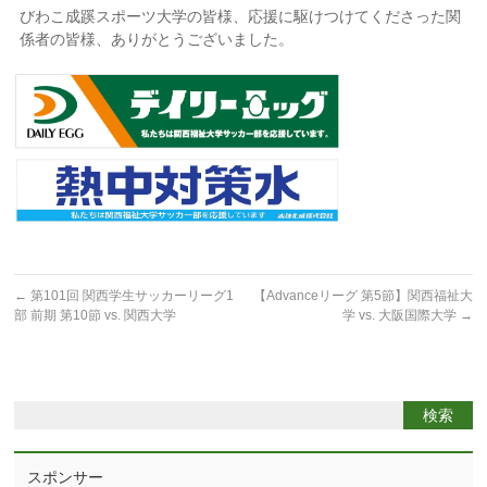
びわこ成蹊スポーツ大学の皆様、応援に駆けつけてくださった関
係者の皆様、ありがとうございました。
←
第101回 関西学生サッカーリーグ1
【Advanceリーグ 第5節】関西福祉大
部 前期 第10節 vs. 関西大学
学 vs. 大阪国際大学
→
スポンサー