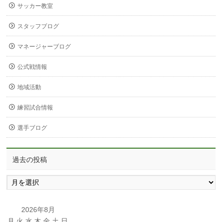
サッカー教室
スタッフブログ
マネージャーブログ
公式戦情報
地域活動
練習試合情報
選手ブログ
過去の投稿
過
去
の
投
2026年8月
稿
月
火
水
木
金
土
日