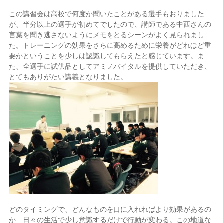
この講習会は高校で何度か聞いたことがある選手もおりました
が、半分以上の選手が初めてでしたので、講師である中西さんの
言葉を聞き逃さないようにメモをとるシーンがよく見られまし
た。トレーニングの効果をさらに高めるために栄養がどれほど重
要かということを少しは認識してもらえたと感じています。ま
た、全選手に試供品としてアミノバイタルを提供していただき、
とてもありがたい講義となりました。
どのタイミングで、どんなものを口に入れればより効果があるの
か…日々の生活で少し意識するだけで行動が変わる。この地道な