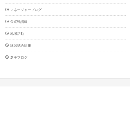
マネージャーブログ
公式戦情報
地域活動
練習試合情報
選手ブログ
〒678-0255
兵庫県赤穂市新田380-3
Copyright ©
関西福祉大学 サッカー部
All Rights Reserved.