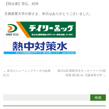
【得点者】𠮷弘、武仲
京都産業大学の皆さま、本日はありがとうございました。
←
本日のトレーニングマッチの結果
第101回 関西学生サッカーリーグ1部
(C2)
前期 第2節 vs. 大阪体育大学
→