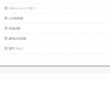
マネージャーブログ
公式戦情報
地域活動
練習試合情報
選手ブログ
〒678-0255
兵庫県赤穂市新田380-3
Copyright ©
関西福祉大学 サッカー部
All Rights Reserved.