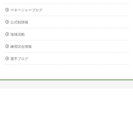
マネージャーブログ
公式戦情報
地域活動
練習試合情報
選手ブログ
〒678-0255
兵庫県赤穂市新田380-3
Copyright ©
関西福祉大学 サッカー部
All Rights Reserved.