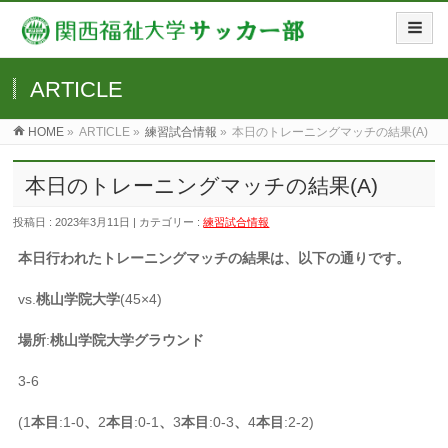
ARTICLE
HOME
»
ARTICLE »
練習試合情報
»
本日のトレーニングマッチの結果(A)
本日のトレーニングマッチの結果(A)
投稿日 : 2023年3月11日 | カテゴリー :
練習試合情報
本日行われたトレーニングマッチの結果は、以下の通りです。
vs.
桃山学院大学
(45×4)
場所
:
桃山学院大学グラウンド
3-6
(1
本目
:1-0
、
2
本目
:0-1
、
3
本目
:0-3
、
4
本目
:2-2)