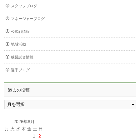
スタッフブログ
マネージャーブログ
公式戦情報
地域活動
練習試合情報
選手ブログ
過去の投稿
過
去
の
投
2026年8月
稿
月
火
水
木
金
土
日
1
2