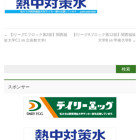
←
【IリーグCブロック第2節】関西福
【IリーグAブロック第12節】関西福祉
祉大学C1 vs 立命館大学I
大学B vs 甲南大学B
→
スポンサー