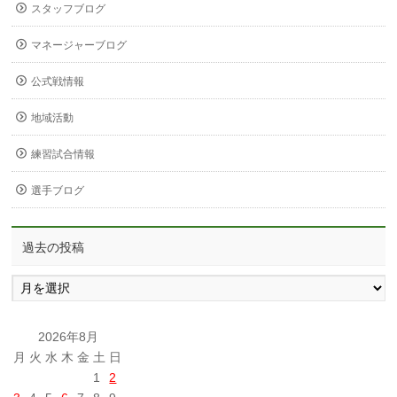
スタッフブログ
マネージャーブログ
公式戦情報
地域活動
練習試合情報
選手ブログ
過去の投稿
過
去
の
投
2026年8月
稿
月
火
水
木
金
土
日
1
2