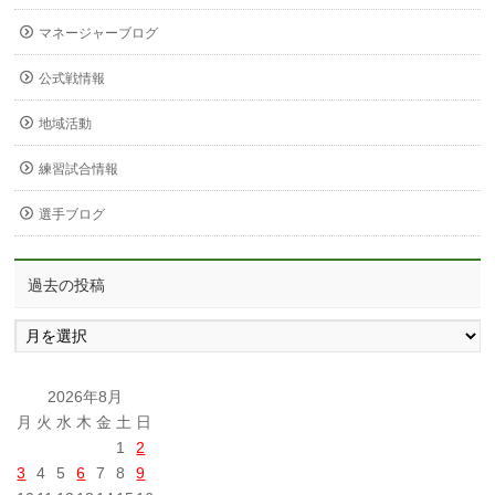
マネージャーブログ
公式戦情報
地域活動
練習試合情報
選手ブログ
過去の投稿
過
去
の
投
2026年8月
稿
月
火
水
木
金
土
日
1
2
3
4
5
6
7
8
9