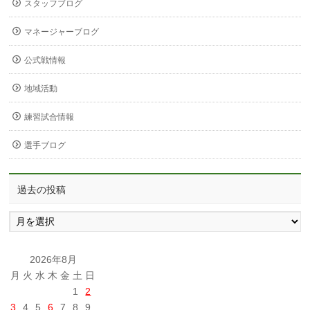
スタッフブログ
マネージャーブログ
公式戦情報
地域活動
練習試合情報
選手ブログ
過去の投稿
過
去
の
投
2026年8月
稿
月
火
水
木
金
土
日
1
2
3
4
5
6
7
8
9