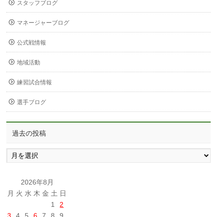
スタッフブログ
マネージャーブログ
公式戦情報
地域活動
練習試合情報
選手ブログ
過去の投稿
過
去
の
投
2026年8月
稿
月
火
水
木
金
土
日
1
2
3
4
5
6
7
8
9