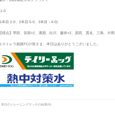
11-0
(1本目:2-0、2本目:5-0、3本目：4-0)
【得点】早田、笹部×2、溝淵、白川、藤井×2、原田、貫名、三島、片岡
エストレラ姫路FCの皆さま、本日はありがとうございました。
←
本日のトレーニングマッチの結果(A)