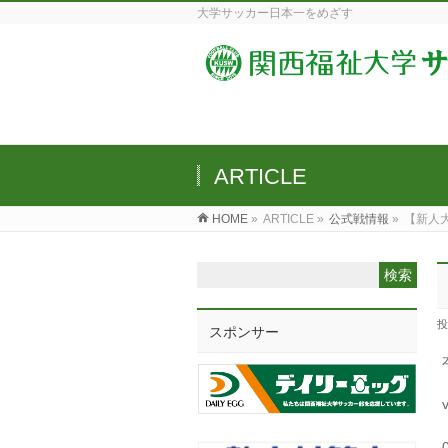
大学サッカー日本一をめざす
ARTICLE
HOME
»
ARTICLE »
公式戦情報
»
【新人大
投
スポンサー