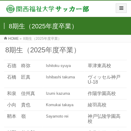
8期生（2025年度卒業）
HOME
»
8期生（2025年度卒業）
8期生（2025年度卒業）
石德 柊弥
草津東高校
Ishitoku syuya
石橋 匠真
ヴィッセル神戸
Ishibashi takuma
U-18
和泉 佳州真
作陽学園高校
Izumi kazuma
小向 貴也
綾羽高校
Komukai takaya
鞘本 嶺
神戸弘陵学園高
Sayamoto rei
校