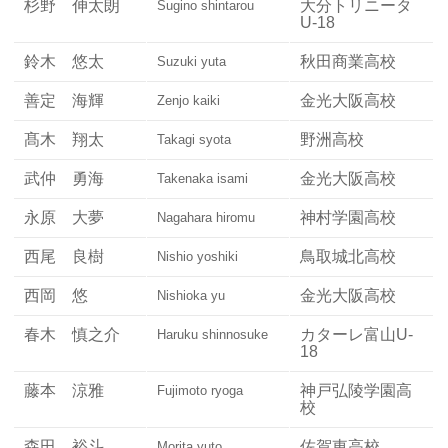
杉野 伸太朗
大分トリニータ
Sugino shintarou
U-18
鈴木 悠太
秋田商業高校
Suzuki yuta
善定 海輝
金光大阪高校
Zenjo kaiki
髙木 翔太
野洲高校
Takagi syota
武仲 勇海
金光大阪高校
Takenaka isami
永原 大夢
神村学園高校
Nagahara hiromu
西尾 良樹
鳥取城北高校
Nishio yoshiki
西岡 悠
金光大阪高校
Nishioka yu
春木 慎之介
カターレ富山U-
Haruku shinnosuke
18
藤本 涼雅
神戸弘陵学園高
Fujimoto ryoga
校
森田 裕斗
佐賀東高校
Morita yuto